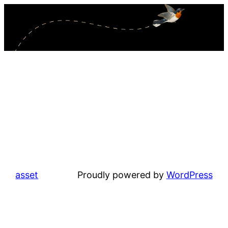
内
容
を
ス
キ
ッ
プ
asset
Proudly powered by
WordPress